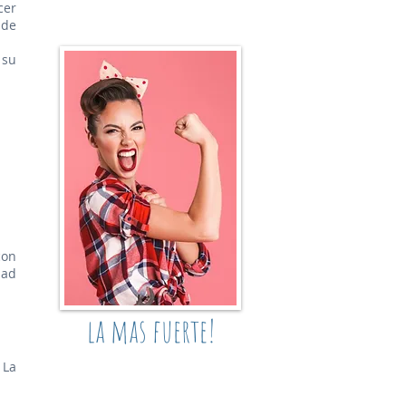
cer
 de
 su
con
dad
la mas fuerte!
 La