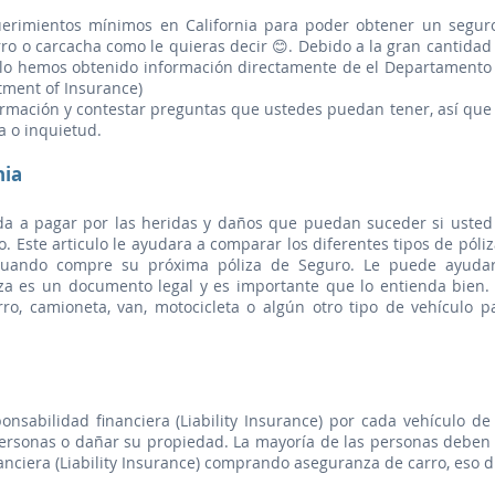
querimientos mínimos en California para poder obtener un segur
rro o carcacha como le quieras decir 😊. Debido a la gran cantidad
culo hemos obtenido información directamente de el Departamento
tment of Insurance)
rmación y contestar preguntas que ustedes puedan tener, así que
a o inquietud.
nia
a a pagar por las heridas y daños que puedan suceder si usted
 Este articulo le ayudara a comparar los diferentes tipos de póliz
cuando compre su próxima póliza de Seguro. Le puede ayuda
iza es un documento legal y es importante que lo entienda bien.
ro, camioneta, van, motocicleta o algún otro tipo de vehículo p
nsabilidad financiera (Liability Insurance) por cada vehículo de
personas o dañar su propiedad. La mayoría de las personas deben
nciera (Liability Insurance) comprando aseguranza de carro, eso d