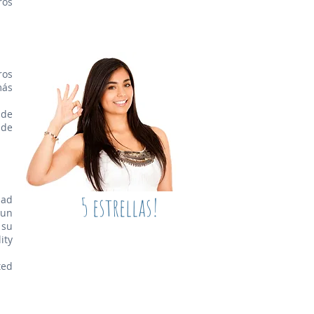
ros
ros
más
 de
 de
5 estrellas!
dad
 un
 su
ity
ted