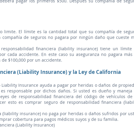
 deberá pagar los primeros $500. Después su compañía de segu
o limite. El límite es la cantidad total que su compañía de segu
La compañía de seguros no pagara por ningún daño que cueste 
sponsabilidad financiera (liability insurance) tiene un límite
 por cada accidente. En este caso su aseguranza no pagara más
 de $100,000 por un accidente.
iera (Liability Insurance) y la Ley de California
 Liability Insurance ayuda a pagar por heridas o daños de propie
 es responsable por dichos daños. Si usted es dueño y maneja
leyes de responsabilidad financiera del código de vehículos de
 esto es comprar seguro de responsabilidad financiera (liabil
 (liability insurance) no paga por heridas o daños sufridos por us
mprar cobertura para pagos médicos suyos y de su familia.
ciera (Liability Insurance)