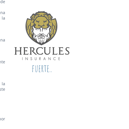
 de
una
 la
una
nte
fuerte..
 la
ste
por