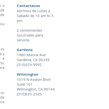
o o
Contactenos
 de
Abrimos de Lunes a
 de
Sabado de 10 am to 5
pm.
 no
2 convenientes
Sucursales para
servirle.
 es
Gardena
a y
1900 Marine Ave
r a
Gardena, CA 90249
 Su
(310)329-9992
ara
Wilmington
1019 N Avalon Blvd
Suite 101
Wilmington, CA 90744
 su
(310)935-2525
 de
ice