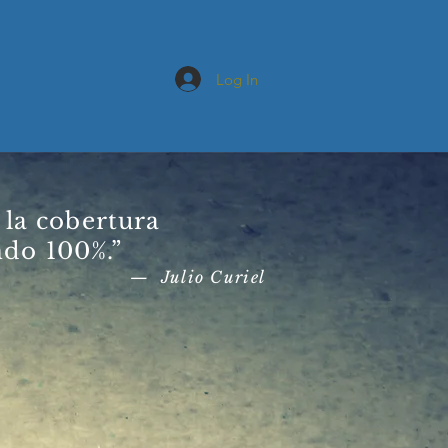
Log In
ls
About
 la cobertura
ndo 100%.”
— Julio Curiel