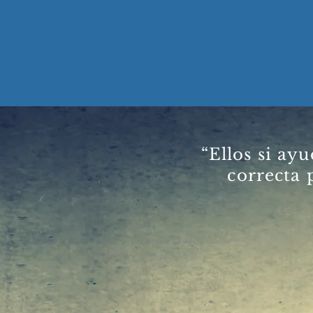
Home
S
“Ellos si ay
correcta 