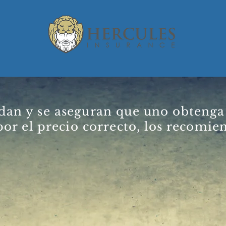
ervices
Español
Testimonia
udan y se aseguran que uno obtenga
por el precio correcto, los recomie
Obtenga Una
Cotizacion
En Segundos